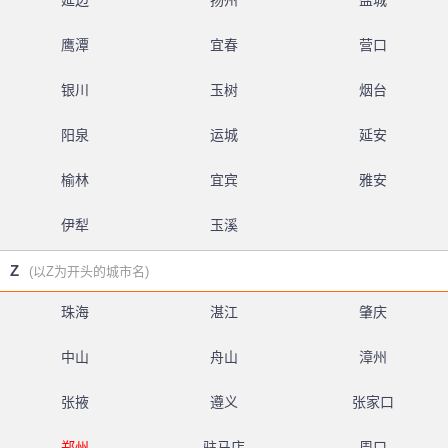
延边
扬州
盐城
鹰潭
宜春
营口
银川
玉树
烟台
阳泉
运城
延安
榆林
宜宾
雅安
伊犁
玉溪
Z
(以Z为开头的城市名)
珠海
湛江
肇庆
中山
舟山
漳州
张掖
遵义
张家口
郑州
驻马店
周口