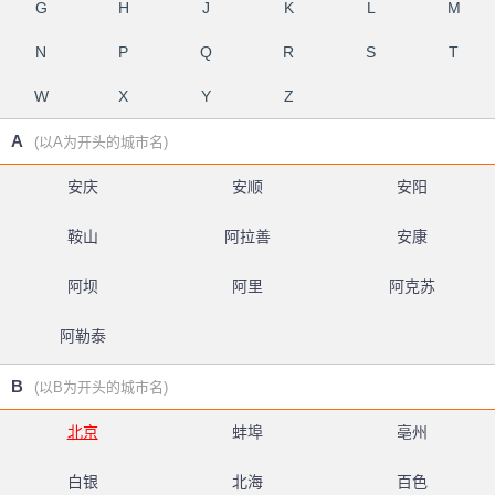
G
H
J
K
L
M
N
P
Q
R
S
T
W
X
Y
Z
A
(以A为开头的城市名)
安庆
安顺
安阳
鞍山
阿拉善
安康
阿坝
阿里
阿克苏
阿勒泰
B
(以B为开头的城市名)
北京
蚌埠
亳州
白银
北海
百色