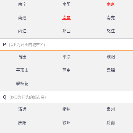
南宁
南阳
南京
南通
南昌
南充
内江
那曲
怒江
P
(以P为开头的城市名)
莆田
平凉
濮阳
平顶山
萍乡
盘锦
攀枝花
Q
(以Q为开头的城市名)
清远
衢州
泉州
庆阳
钦州
黔南