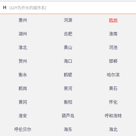
H
(以H为开头的城市名)
惠州
河源
杭州
湖州
合肥
淮南
淮北
黄山
河池
贺州
海口
邯郸
衡水
鹤壁
哈尔滨
鹤岗
黑河
黄石
黄冈
衡阳
怀化
淮安
葫芦岛
呼和浩特
呼伦贝尔
海东
海北