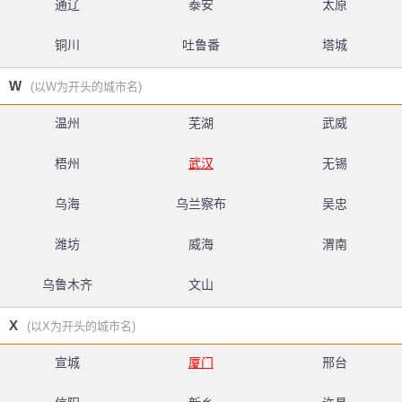
通辽
泰安
太原
铜川
吐鲁番
塔城
W
(以W为开头的城市名)
温州
芜湖
武威
梧州
武汉
无锡
乌海
乌兰察布
吴忠
潍坊
威海
渭南
乌鲁木齐
文山
X
(以X为开头的城市名)
宣城
厦门
邢台