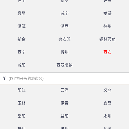
信阳
新乡
许昌
襄樊
咸宁
孝感
湘潭
湘西
徐州
新余
兴安盟
锡林郭勒
西宁
忻州
西安
咸阳
西双版纳
Y
(以Y为开头的城市名)
阳江
云浮
义乌
玉林
伊春
宜昌
岳阳
益阳
永州