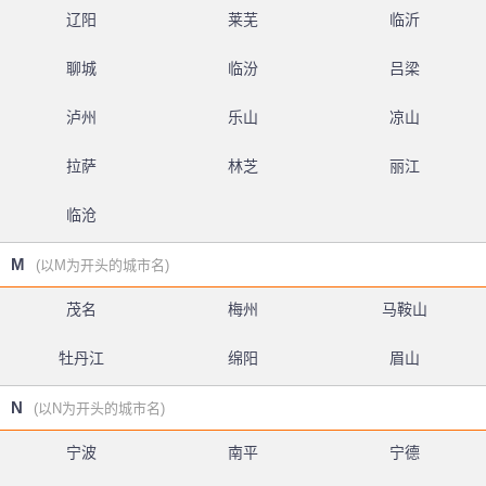
辽阳
莱芜
临沂
聊城
临汾
吕梁
泸州
乐山
凉山
拉萨
林芝
丽江
临沧
M
(以M为开头的城市名)
茂名
梅州
马鞍山
牡丹江
绵阳
眉山
N
(以N为开头的城市名)
宁波
南平
宁德