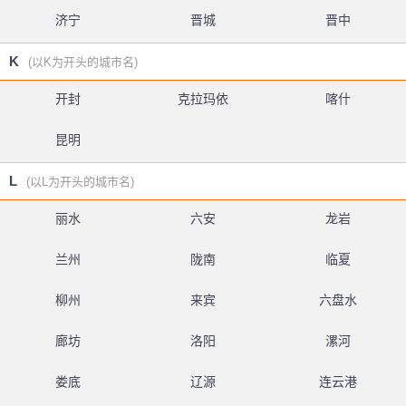
济宁
晋城
晋中
K
(以K为开头的城市名)
开封
克拉玛依
喀什
昆明
L
(以L为开头的城市名)
丽水
六安
龙岩
兰州
陇南
临夏
柳州
来宾
六盘水
廊坊
洛阳
漯河
娄底
辽源
连云港