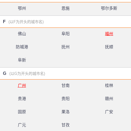
鄂州
恩施
鄂尔多斯
F
(以F为开头的城市名)
佛山
阜阳
福州
防城港
抚州
抚顺
阜新
G
(以G为开头的城市名)
广州
甘南
桂林
贵港
贵阳
赣州
固原
果洛
广安
广元
甘孜