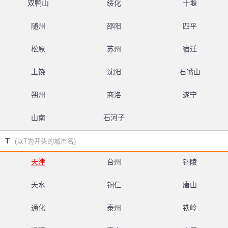
双鸭山
绥化
十堰
随州
邵阳
四平
松原
苏州
宿迁
上饶
沈阳
石嘴山
朔州
商洛
遂宁
山南
石河子
T
(以T为开头的城市名)
天津
台州
铜陵
天水
铜仁
唐山
通化
泰州
铁岭