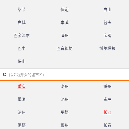
毕节
保定
白山
白城
本溪
包头
巴彦淖尔
滨州
宝鸡
巴中
巴音郭楞
博尔塔拉
保山
C
(以C为开头的城市名)
重庆
潮州
滁州
巢湖
池州
崇左
沧州
承德
长沙
常德
郴州
长春