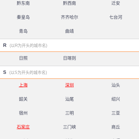
黔东南
黔西南
迁安
秦皇岛
齐齐哈尔
七台河
青岛
曲靖
R
(以R为开头的城市名)
日照
日喀则
S
(以S为开头的城市名)
上海
深圳
汕头
韶关
汕尾
绍兴
宿州
三明
三亚
石家庄
三门峡
商丘