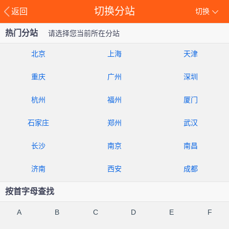
切换分站
返回
切换
热门分站
请选择您当前所在分站
北京
上海
天津
重庆
广州
深圳
杭州
福州
厦门
石家庄
郑州
武汉
长沙
南京
南昌
济南
西安
成都
按首字母查找
A
B
C
D
E
F