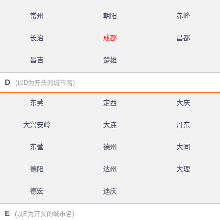
常州
朝阳
赤峰
长治
成都
昌都
昌吉
楚雄
D
(以D为开头的城市名)
东莞
定西
大庆
大兴安岭
大连
丹东
东营
德州
大同
德阳
达州
大理
德宏
迪庆
E
(以E为开头的城市名)