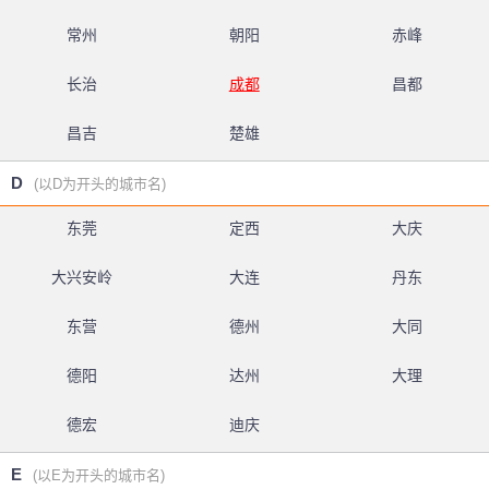
常州
朝阳
赤峰
长治
成都
昌都
昌吉
楚雄
D
(以D为开头的城市名)
东莞
定西
大庆
大兴安岭
大连
丹东
东营
德州
大同
德阳
达州
大理
德宏
迪庆
E
(以E为开头的城市名)