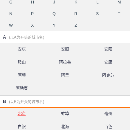
G
H
J
K
L
M
N
P
Q
R
S
T
W
X
Y
Z
A
(以A为开头的城市名)
安庆
安顺
安阳
鞍山
阿拉善
安康
阿坝
阿里
阿克苏
阿勒泰
B
(以B为开头的城市名)
北京
蚌埠
亳州
白银
北海
百色