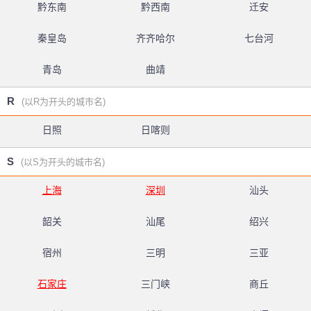
黔东南
黔西南
迁安
秦皇岛
齐齐哈尔
七台河
青岛
曲靖
R
(以R为开头的城市名)
日照
日喀则
S
(以S为开头的城市名)
上海
深圳
汕头
韶关
汕尾
绍兴
宿州
三明
三亚
石家庄
三门峡
商丘