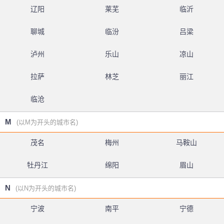
辽阳
莱芜
临沂
聊城
临汾
吕梁
泸州
乐山
凉山
拉萨
林芝
丽江
临沧
M
(以M为开头的城市名)
茂名
梅州
马鞍山
牡丹江
绵阳
眉山
N
(以N为开头的城市名)
宁波
南平
宁德