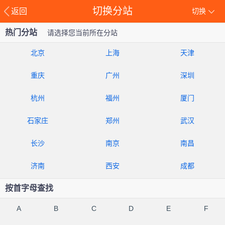
切换分站
返回
切换
热门分站
请选择您当前所在分站
北京
上海
天津
重庆
广州
深圳
杭州
福州
厦门
石家庄
郑州
武汉
长沙
南京
南昌
济南
西安
成都
按首字母查找
A
B
C
D
E
F