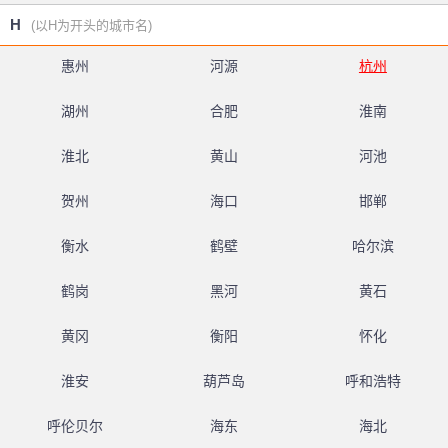
H
(以H为开头的城市名)
惠州
河源
杭州
湖州
合肥
淮南
淮北
黄山
河池
贺州
海口
邯郸
衡水
鹤壁
哈尔滨
鹤岗
黑河
黄石
黄冈
衡阳
怀化
淮安
葫芦岛
呼和浩特
呼伦贝尔
海东
海北