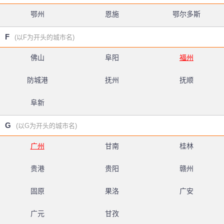
鄂州
恩施
鄂尔多斯
F
(以F为开头的城市名)
佛山
阜阳
福州
防城港
抚州
抚顺
阜新
G
(以G为开头的城市名)
广州
甘南
桂林
贵港
贵阳
赣州
固原
果洛
广安
广元
甘孜