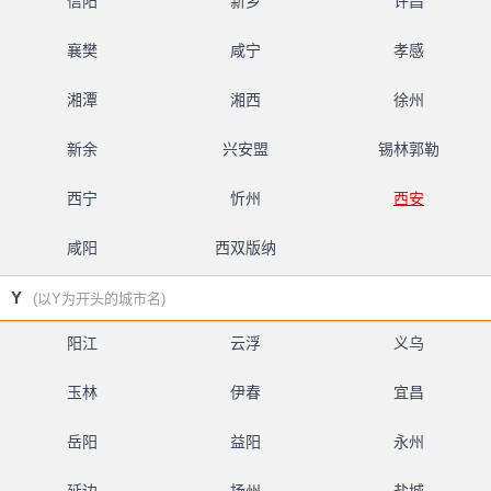
信阳
新乡
许昌
襄樊
咸宁
孝感
湘潭
湘西
徐州
新余
兴安盟
锡林郭勒
西宁
忻州
西安
咸阳
西双版纳
Y
(以Y为开头的城市名)
阳江
云浮
义乌
玉林
伊春
宜昌
岳阳
益阳
永州