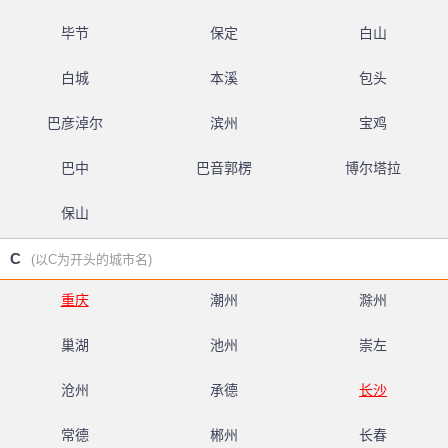
毕节
保定
白山
白城
本溪
包头
巴彦淖尔
滨州
宝鸡
巴中
巴音郭楞
博尔塔拉
保山
C
(以C为开头的城市名)
重庆
潮州
滁州
巢湖
池州
崇左
沧州
承德
长沙
常德
郴州
长春