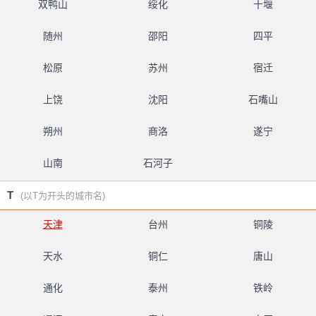
双鸭山
绥化
十堰
随州
邵阳
四平
松原
苏州
宿迁
上饶
沈阳
石嘴山
朔州
商洛
遂宁
山南
石河子
T
(以T为开头的城市名)
天津
台州
铜陵
天水
铜仁
唐山
通化
泰州
铁岭