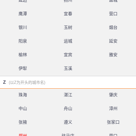
延边
扬州
盐城
鹰潭
宜春
营口
银川
玉树
烟台
阳泉
运城
延安
榆林
宜宾
雅安
伊犁
玉溪
Z
(以Z为开头的城市名)
珠海
湛江
肇庆
中山
舟山
漳州
张掖
遵义
张家口
郑州
驻马店
周口