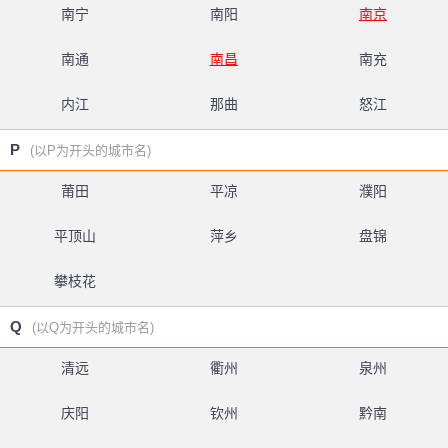
南宁
南阳
南京
南通
南昌
南充
内江
那曲
怒江
P
(以P为开头的城市名)
莆田
平凉
濮阳
平顶山
萍乡
盘锦
攀枝花
Q
(以Q为开头的城市名)
清远
衢州
泉州
庆阳
钦州
黔南