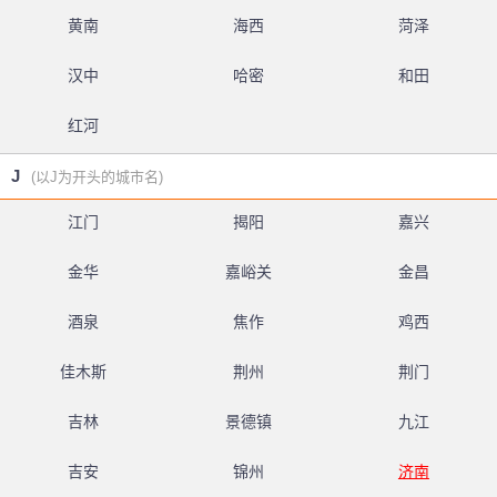
黄南
海西
菏泽
汉中
哈密
和田
红河
J
(以J为开头的城市名)
江门
揭阳
嘉兴
金华
嘉峪关
金昌
酒泉
焦作
鸡西
佳木斯
荆州
荆门
吉林
景德镇
九江
吉安
锦州
济南