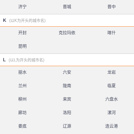
济宁
晋城
晋中
K
(以K为开头的城市名)
开封
克拉玛依
喀什
昆明
L
(以L为开头的城市名)
丽水
六安
龙岩
兰州
陇南
临夏
柳州
来宾
六盘水
廊坊
洛阳
漯河
娄底
辽源
连云港