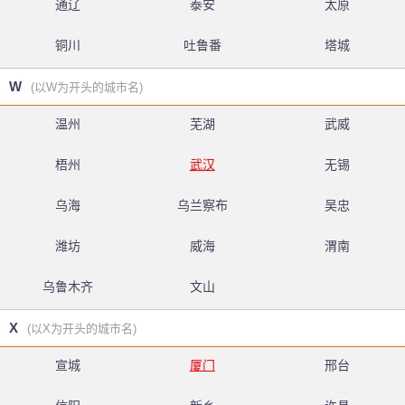
通辽
泰安
太原
铜川
吐鲁番
塔城
W
(以W为开头的城市名)
温州
芜湖
武威
梧州
武汉
无锡
乌海
乌兰察布
吴忠
潍坊
威海
渭南
乌鲁木齐
文山
X
(以X为开头的城市名)
宣城
厦门
邢台