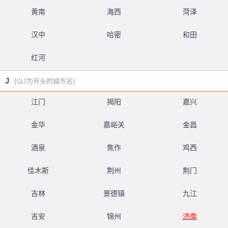
黄南
海西
菏泽
汉中
哈密
和田
红河
J
(以J为开头的城市名)
江门
揭阳
嘉兴
金华
嘉峪关
金昌
酒泉
焦作
鸡西
佳木斯
荆州
荆门
吉林
景德镇
九江
吉安
锦州
济南