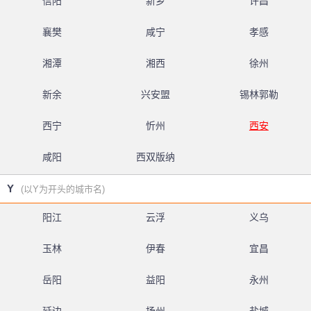
信阳
新乡
许昌
襄樊
咸宁
孝感
湘潭
湘西
徐州
新余
兴安盟
锡林郭勒
西宁
忻州
西安
咸阳
西双版纳
Y
(以Y为开头的城市名)
阳江
云浮
义乌
玉林
伊春
宜昌
岳阳
益阳
永州