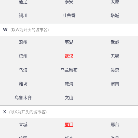
通辽
泰安
太原
铜川
吐鲁番
塔城
W
(以W为开头的城市名)
温州
芜湖
武威
梧州
武汉
无锡
乌海
乌兰察布
吴忠
潍坊
威海
渭南
乌鲁木齐
文山
X
(以X为开头的城市名)
宣城
厦门
邢台