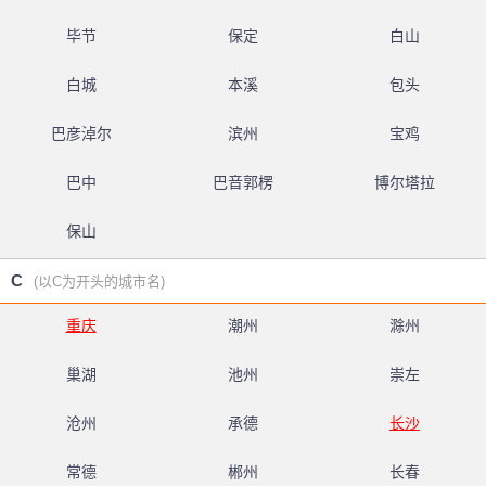
毕节
保定
白山
白城
本溪
包头
巴彦淖尔
滨州
宝鸡
巴中
巴音郭楞
博尔塔拉
保山
C
(以C为开头的城市名)
重庆
潮州
滁州
巢湖
池州
崇左
沧州
承德
长沙
常德
郴州
长春