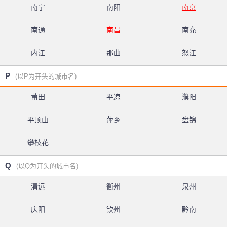
南宁
南阳
南京
南通
南昌
南充
内江
那曲
怒江
P
(以P为开头的城市名)
莆田
平凉
濮阳
平顶山
萍乡
盘锦
攀枝花
Q
(以Q为开头的城市名)
清远
衢州
泉州
庆阳
钦州
黔南