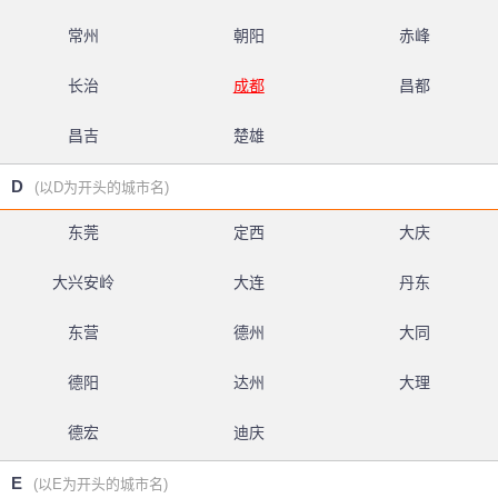
常州
朝阳
赤峰
长治
成都
昌都
昌吉
楚雄
D
(以D为开头的城市名)
东莞
定西
大庆
大兴安岭
大连
丹东
东营
德州
大同
德阳
达州
大理
德宏
迪庆
E
(以E为开头的城市名)