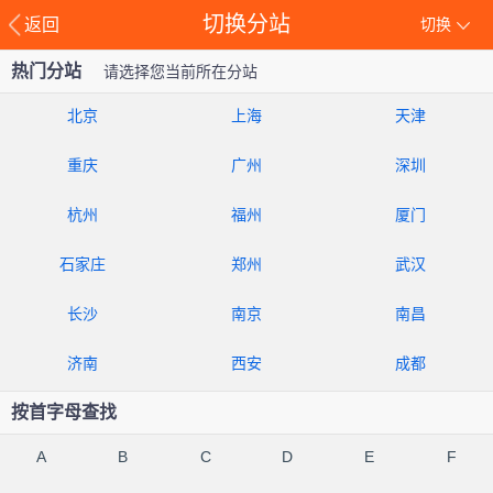
切换分站
返回
切换
热门分站
请选择您当前所在分站
北京
上海
天津
重庆
广州
深圳
杭州
福州
厦门
石家庄
郑州
武汉
长沙
南京
南昌
济南
西安
成都
按首字母查找
A
B
C
D
E
F