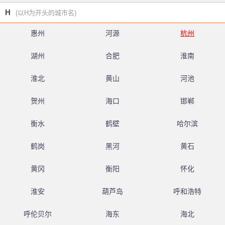
H
(以H为开头的城市名)
惠州
河源
杭州
湖州
合肥
淮南
淮北
黄山
河池
贺州
海口
邯郸
衡水
鹤壁
哈尔滨
鹤岗
黑河
黄石
黄冈
衡阳
怀化
淮安
葫芦岛
呼和浩特
呼伦贝尔
海东
海北