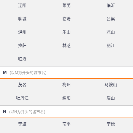
辽阳
莱芜
临沂
聊城
临汾
吕梁
泸州
乐山
凉山
拉萨
林芝
丽江
临沧
M
(以M为开头的城市名)
茂名
梅州
马鞍山
牡丹江
绵阳
眉山
N
(以N为开头的城市名)
宁波
南平
宁德