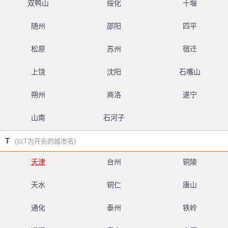
双鸭山
绥化
十堰
随州
邵阳
四平
松原
苏州
宿迁
上饶
沈阳
石嘴山
朔州
商洛
遂宁
山南
石河子
T
(以T为开头的城市名)
天津
台州
铜陵
天水
铜仁
唐山
通化
泰州
铁岭