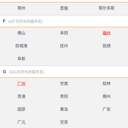
鄂州
恩施
鄂尔多斯
F
(以F为开头的城市名)
佛山
阜阳
福州
防城港
抚州
抚顺
阜新
G
(以G为开头的城市名)
广州
甘南
桂林
贵港
贵阳
赣州
固原
果洛
广安
广元
甘孜