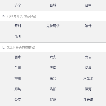
济宁
晋城
晋中
K
(以K为开头的城市名)
开封
克拉玛依
喀什
昆明
L
(以L为开头的城市名)
丽水
六安
龙岩
兰州
陇南
临夏
柳州
来宾
六盘水
廊坊
洛阳
漯河
娄底
辽源
连云港