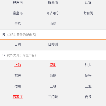
黔东南
黔西南
迁安
秦皇岛
齐齐哈尔
七台河
青岛
曲靖
R
(以R为开头的城市名)
日照
日喀则
S
(以S为开头的城市名)
上海
深圳
汕头
韶关
汕尾
绍兴
宿州
三明
三亚
石家庄
三门峡
商丘