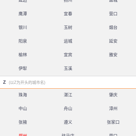
延边
扬州
盐城
鹰潭
宜春
营口
银川
玉树
烟台
阳泉
运城
延安
榆林
宜宾
雅安
伊犁
玉溪
Z
(以Z为开头的城市名)
珠海
湛江
肇庆
中山
舟山
漳州
张掖
遵义
张家口
郑州
驻马店
周口