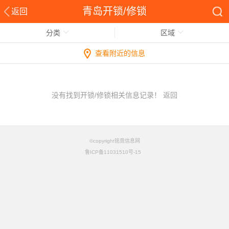
青岛开锁/修锁
返回
分类
区域
查看附近的信息
没有找到开锁/修锁相关信息记录！
返回
©copyright铭竟信息网
鲁ICP备11031510号-15