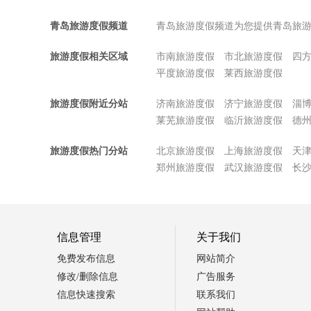
青岛旅游度假频道
青岛旅游度假频道为您提供青岛旅
旅游度假相关区域
市南旅游度假
市北旅游度假
四
平度旅游度假
莱西旅游度假
旅游度假附近分站
济南旅游度假
济宁旅游度假
淄
莱芜旅游度假
临沂旅游度假
德
旅游度假热门分站
北京旅游度假
上海旅游度假
天
郑州旅游度假
武汉旅游度假
长
信息管理
关于我们
免费发布信息
网站简介
修改/删除信息
广告服务
信息快速搜索
联系我们