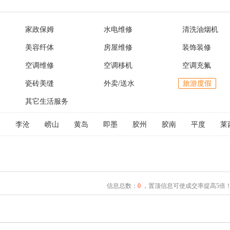
家政保姆
水电维修
清洗油烟机
美容纤体
房屋维修
装饰装修
空调维修
空调移机
空调充氟
瓷砖美缝
外卖/送水
旅游度假
其它生活服务
阳
李沧
崂山
黄岛
即墨
胶州
胶南
平度
莱
信息总数：
0
，置顶信息可使成交率提高5倍