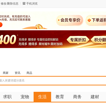
修改/删除信息
手机浏览
商家
资讯
商品
求职
宠物
生活
教育
商务
建材