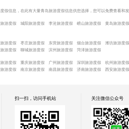
游度假信息，在此有大量青岛旅游度假信息供您选择，您可以免费查看和
方旅游度假
城阳旅游度假
李沧旅游度假
崂山旅游度假
黄岛旅游度
博旅游度假
枣庄旅游度假
东营旅游度假
烟台旅游度假
潍坊旅游度
州旅游度假
聊城旅游度假
滨州旅游度假
菏泽旅游度假
津旅游度假
重庆旅游度假
广州旅游度假
深圳旅游度假
杭州旅游度
沙旅游度假
南京旅游度假
南昌旅游度假
济南旅游度假
西安旅游度
扫一扫，访问手机站
关注微信公众号