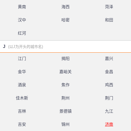
黄南
海西
菏泽
汉中
哈密
和田
红河
J
(以J为开头的城市名)
江门
揭阳
嘉兴
金华
嘉峪关
金昌
酒泉
焦作
鸡西
佳木斯
荆州
荆门
吉林
景德镇
九江
吉安
锦州
济南