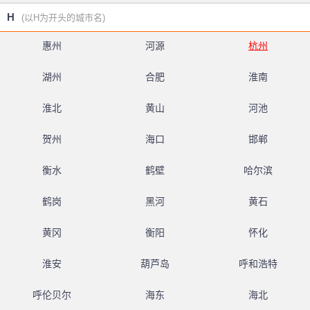
H
(以H为开头的城市名)
惠州
河源
杭州
湖州
合肥
淮南
淮北
黄山
河池
贺州
海口
邯郸
衡水
鹤壁
哈尔滨
鹤岗
黑河
黄石
黄冈
衡阳
怀化
淮安
葫芦岛
呼和浩特
呼伦贝尔
海东
海北