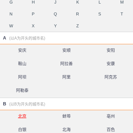
G
H
J
K
L
M
N
P
Q
R
S
T
W
X
Y
Z
A
(以A为开头的城市名)
安庆
安顺
安阳
鞍山
阿拉善
安康
阿坝
阿里
阿克苏
阿勒泰
B
(以B为开头的城市名)
北京
蚌埠
亳州
白银
北海
百色