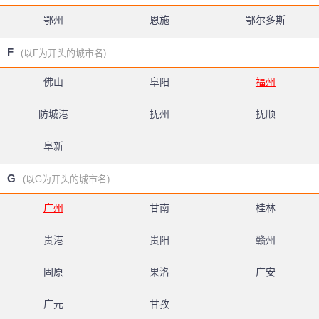
鄂州
恩施
鄂尔多斯
F
(以F为开头的城市名)
佛山
阜阳
福州
防城港
抚州
抚顺
阜新
G
(以G为开头的城市名)
广州
甘南
桂林
贵港
贵阳
赣州
固原
果洛
广安
广元
甘孜