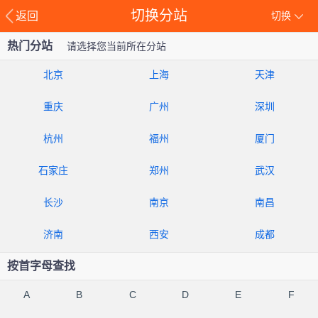
切换分站
返回
切换
热门分站
请选择您当前所在分站
北京
上海
天津
重庆
广州
深圳
杭州
福州
厦门
石家庄
郑州
武汉
长沙
南京
南昌
济南
西安
成都
按首字母查找
A
B
C
D
E
F