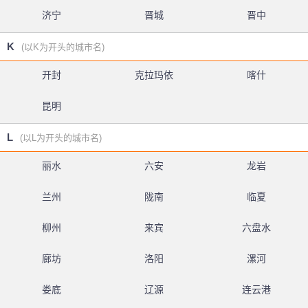
济宁
晋城
晋中
K
(以K为开头的城市名)
开封
克拉玛依
喀什
昆明
L
(以L为开头的城市名)
丽水
六安
龙岩
兰州
陇南
临夏
柳州
来宾
六盘水
廊坊
洛阳
漯河
娄底
辽源
连云港