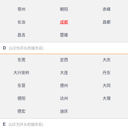
常州
朝阳
赤峰
长治
成都
昌都
昌吉
楚雄
D
(以D为开头的城市名)
东莞
定西
大庆
大兴安岭
大连
丹东
东营
德州
大同
德阳
达州
大理
德宏
迪庆
E
(以E为开头的城市名)