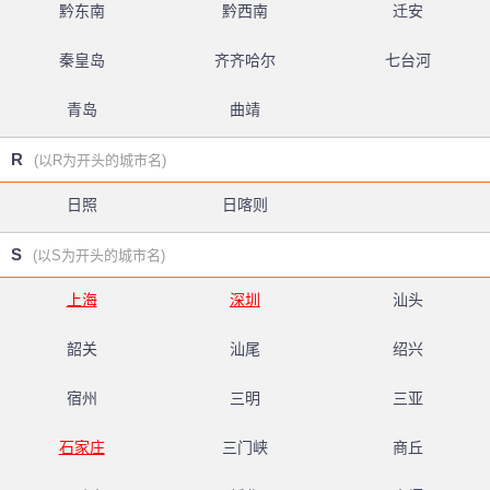
黔东南
黔西南
迁安
秦皇岛
齐齐哈尔
七台河
青岛
曲靖
R
(以R为开头的城市名)
日照
日喀则
S
(以S为开头的城市名)
上海
深圳
汕头
韶关
汕尾
绍兴
宿州
三明
三亚
石家庄
三门峡
商丘