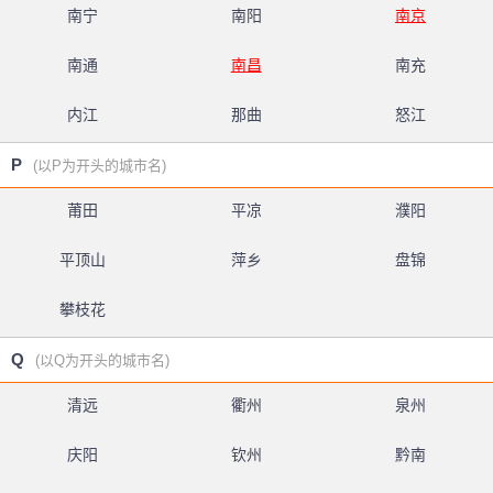
南宁
南阳
南京
南通
南昌
南充
内江
那曲
怒江
P
(以P为开头的城市名)
莆田
平凉
濮阳
平顶山
萍乡
盘锦
攀枝花
Q
(以Q为开头的城市名)
清远
衢州
泉州
庆阳
钦州
黔南