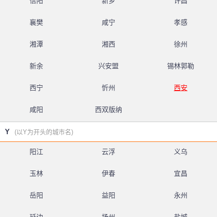
信阳
新乡
许昌
襄樊
咸宁
孝感
湘潭
湘西
徐州
新余
兴安盟
锡林郭勒
西宁
忻州
西安
咸阳
西双版纳
Y
(以Y为开头的城市名)
阳江
云浮
义乌
玉林
伊春
宜昌
岳阳
益阳
永州