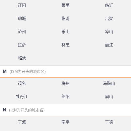
辽阳
莱芜
临沂
聊城
临汾
吕梁
泸州
乐山
凉山
拉萨
林芝
丽江
临沧
M
(以M为开头的城市名)
茂名
梅州
马鞍山
牡丹江
绵阳
眉山
N
(以N为开头的城市名)
宁波
南平
宁德