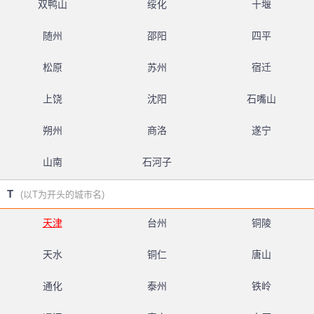
双鸭山
绥化
十堰
随州
邵阳
四平
松原
苏州
宿迁
上饶
沈阳
石嘴山
朔州
商洛
遂宁
山南
石河子
T
(以T为开头的城市名)
天津
台州
铜陵
天水
铜仁
唐山
通化
泰州
铁岭