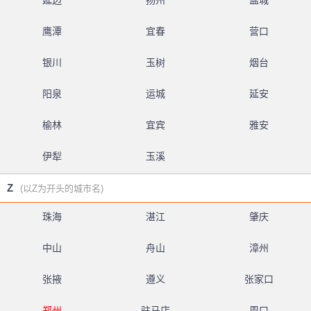
延边
扬州
盐城
鹰潭
宜春
营口
银川
玉树
烟台
阳泉
运城
延安
榆林
宜宾
雅安
伊犁
玉溪
Z
(以Z为开头的城市名)
珠海
湛江
肇庆
中山
舟山
漳州
张掖
遵义
张家口
郑州
驻马店
周口