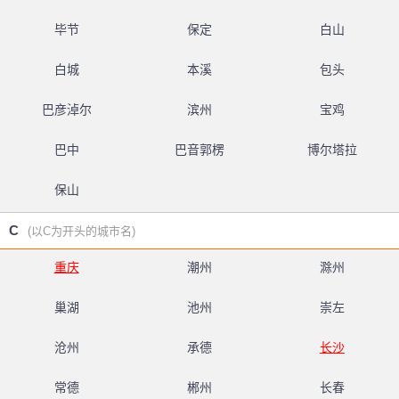
毕节
保定
白山
白城
本溪
包头
巴彦淖尔
滨州
宝鸡
巴中
巴音郭楞
博尔塔拉
保山
C
(以C为开头的城市名)
重庆
潮州
滁州
巢湖
池州
崇左
沧州
承德
长沙
常德
郴州
长春