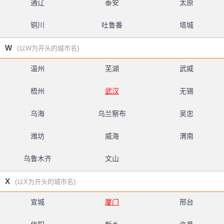
通辽
泰安
太原
铜川
吐鲁番
塔城
W
(以W为开头的城市名)
温州
芜湖
武威
梧州
武汉
无锡
乌海
乌兰察布
吴忠
潍坊
威海
渭南
乌鲁木齐
文山
X
(以X为开头的城市名)
宣城
厦门
邢台