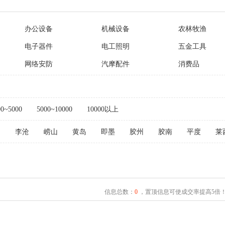
办公设备
机械设备
农林牧渔
电子器件
电工照明
五金工具
网络安防
汽摩配件
消费品
00~5000
5000~10000
10000以上
阳
李沧
崂山
黄岛
即墨
胶州
胶南
平度
莱
信息总数：
0
，置顶信息可使成交率提高5倍