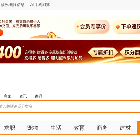
修改/删除信息
手机浏览
商家
资讯
商品
求职
宠物
生活
教育
商务
建材