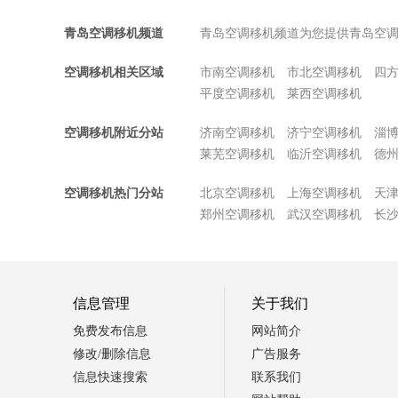
青岛空调移机频道
青岛空调移机频道为您提供青岛空
空调移机相关区域
市南空调移机
市北空调移机
四
平度空调移机
莱西空调移机
空调移机附近分站
济南空调移机
济宁空调移机
淄
莱芜空调移机
临沂空调移机
德
空调移机热门分站
北京空调移机
上海空调移机
天
郑州空调移机
武汉空调移机
长
信息管理
关于我们
免费发布信息
网站简介
修改/删除信息
广告服务
信息快速搜索
联系我们