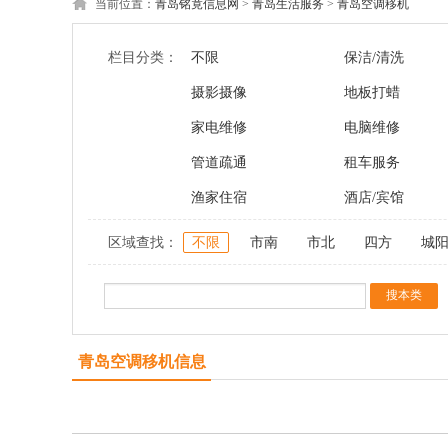
当前位置：
青岛铭竟信息网
>
青岛生活服务
>
青岛空调移机
栏目分类：
不限
保洁/清洗
摄影摄像
地板打蜡
家电维修
电脑维修
管道疏通
租车服务
渔家住宿
酒店/宾馆
区域查找：
不限
市南
市北
四方
城
青岛空调移机信息