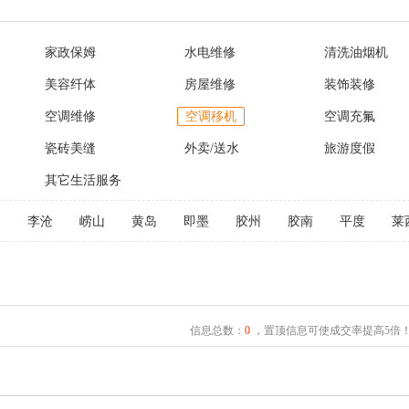
家政保姆
水电维修
清洗油烟机
美容纤体
房屋维修
装饰装修
空调维修
空调移机
空调充氟
瓷砖美缝
外卖/送水
旅游度假
其它生活服务
阳
李沧
崂山
黄岛
即墨
胶州
胶南
平度
莱
信息总数：
0
，置顶信息可使成交率提高5倍