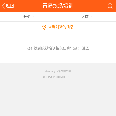
青岛纹绣培训
返回
分类
区域
查看附近的信息
没有找到纹绣培训相关信息记录！
返回
©copyright铭竟信息网
鲁ICP备11031510号-15