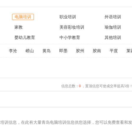
电脑培训
职业培训
外语培训
家教
美容彩妆培训
瑜伽培训
婴幼儿教育
中小学教育
其他培训
阳
李沧
崂山
黄岛
即墨
胶州
胶南
平度
莱
信息总数：
0
，置顶信息可使成交率提高5倍
脑培训信息，在此有大量青岛电脑培训信息供您选择，您可以免费查看和