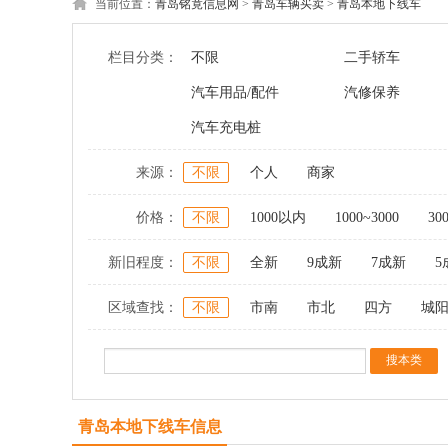
当前位置：
青岛铭竟信息网
>
青岛车辆买卖
>
青岛本地下线车
栏目分类：
不限
二手轿车
汽车用品/配件
汽修保养
汽车充电桩
来源：
不限
个人
商家
价格：
不限
1000以内
1000~3000
30
新旧程度：
不限
全新
9成新
7成新
5
区域查找：
不限
市南
市北
四方
城
青岛本地下线车信息