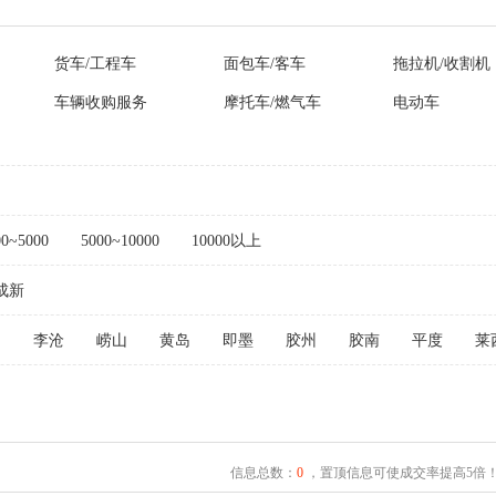
货车/工程车
面包车/客车
拖拉机/收割机
车辆收购服务
摩托车/燃气车
电动车
00~5000
5000~10000
10000以上
成新
阳
李沧
崂山
黄岛
即墨
胶州
胶南
平度
莱
信息总数：
0
，置顶信息可使成交率提高5倍