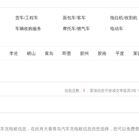
货车/工程车
面包车/客车
拖拉机/收割机
车辆收购服务
摩托车/燃气车
电动车
阳
李沧
崂山
黄岛
即墨
胶州
胶南
平度
莱
信息总数：
0
，置顶信息可使成交率提高5倍
汽车充电桩信息，在此有大量青岛汽车充电桩信息供您选择，您可以免费