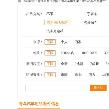
当前位置：
青岛铭竟信息网
>
青岛车辆买卖
>
青岛汽车用品/配件
栏目分类：
不限
二手轿车
汽车用品/配件
汽修保养
汽车充电桩
来源：
不限
个人
商家
价格：
不限
1000以内
1000~3000
30
新旧程度：
不限
全新
9成新
7成新
5
区域查找：
不限
市南
市北
四方
城
青岛汽车用品/配件信息