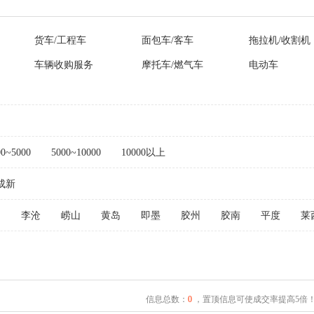
货车/工程车
面包车/客车
拖拉机/收割机
车辆收购服务
摩托车/燃气车
电动车
00~5000
5000~10000
10000以上
成新
阳
李沧
崂山
黄岛
即墨
胶州
胶南
平度
莱
信息总数：
0
，置顶信息可使成交率提高5倍