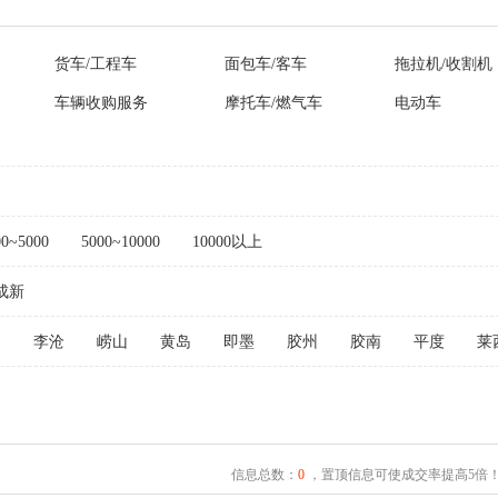
货车/工程车
面包车/客车
拖拉机/收割机
车辆收购服务
摩托车/燃气车
电动车
00~5000
5000~10000
10000以上
成新
阳
李沧
崂山
黄岛
即墨
胶州
胶南
平度
莱
信息总数：
0
，置顶信息可使成交率提高5倍