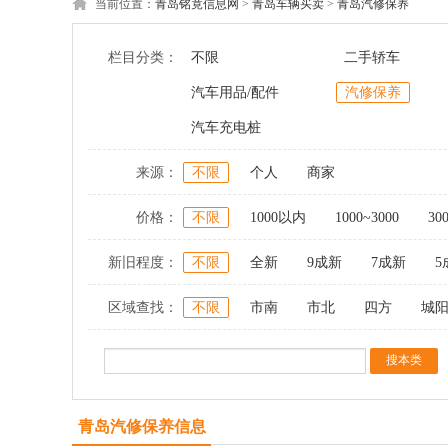
当前位置：
青岛铭竟信息网
>
青岛车辆买卖
>
青岛汽修保养
栏目分类：
不限
二手轿车
汽车用品/配件
汽修保养
汽车充电桩
来源：
不限
个人
商家
价格：
不限
1000以内
1000~3000
30
新旧程度：
不限
全新
9成新
7成新
5
区域查找：
不限
市南
市北
四方
城
青岛汽修保养信息