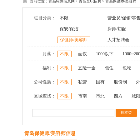
当前位置：
青岛铭竟信息网
>
青岛全职招聘
>
青岛保健师/美容师
栏目分类：
不限
营业员/促销/零
保安/保洁
厨师/切配
保健师/美容师
人才招聘会
月薪：
不限
面议
1000以下
1000~20
福利：
不限
五险一金
包住
包吃
公司性质：
不限
私营
国有
股份制
区域查找：
不限
市南
市北
四方
城
青岛保健师/美容师信息