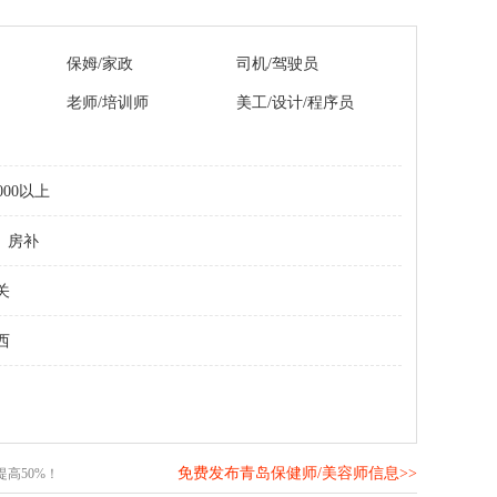
保姆/家政
司机/驾驶员
老师/培训师
美工/设计/程序员
000以上
房补
关
西
免费发布青岛保健师/美容师信息>>
高50%！