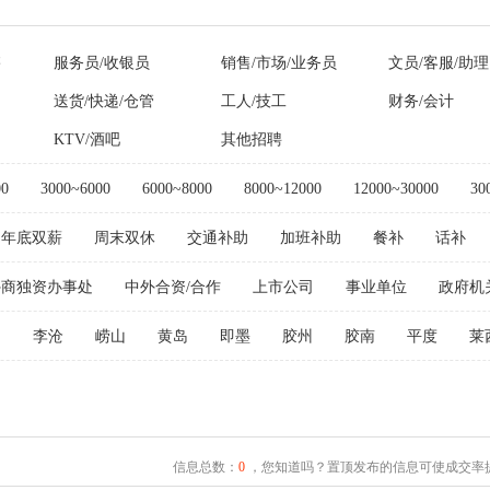
售
服务员/收银员
销售/市场/业务员
文员/客服/助理
送货/快递/仓管
工人/技工
财务/会计
KTV/酒吧
其他招聘
00
3000~6000
6000~8000
8000~12000
12000~30000
30
年底双薪
周末双休
交通补助
加班补助
餐补
话补
外商独资办事处
中外合资/合作
上市公司
事业单位
政府机
阳
李沧
崂山
黄岛
即墨
胶州
胶南
平度
莱
信息总数：
0
，您知道吗？置顶发布的信息可使成交率提