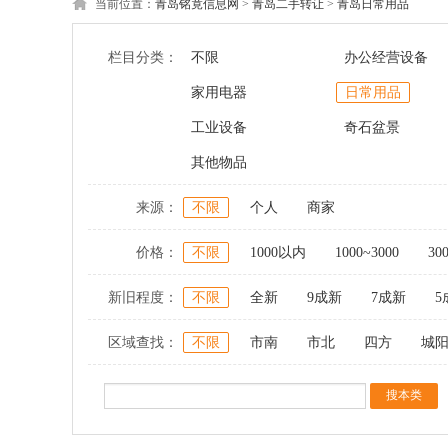
当前位置：
青岛铭竟信息网
>
青岛二手转让
>
青岛日常用品
栏目分类：
不限
办公经营设备
家用电器
日常用品
工业设备
奇石盆景
其他物品
来源：
不限
个人
商家
价格：
不限
1000以内
1000~3000
30
新旧程度：
不限
全新
9成新
7成新
5
区域查找：
不限
市南
市北
四方
城