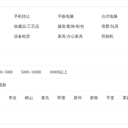
手机转让
平板电脑
台式电脑
收藏品/工艺品
服装/配饰/鞋包
母婴/玩具
设备租赁
家具/办公家具
照相机
00~5000
5000~10000
10000以上
成新
阳
李沧
崂山
黄岛
即墨
胶州
胶南
平度
莱