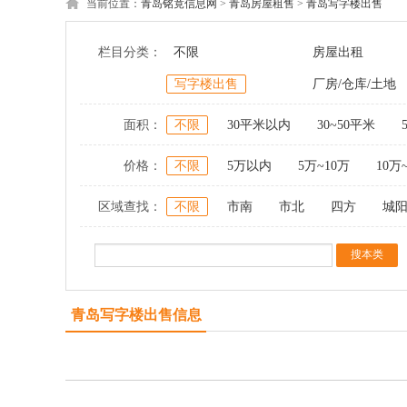
当前位置：
青岛铭竟信息网
>
青岛房屋租售
>
青岛写字楼出售
栏目分类：
不限
房屋出租
写字楼出售
厂房/仓库/土地
面积：
不限
30平米以内
30~50平米
价格：
不限
5万以内
5万~10万
10万
区域查找：
不限
市南
市北
四方
城
青岛写字楼出售信息