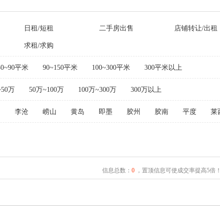
日租/短租
二手房出售
店铺转让/出租
求租/求购
50~90平米
90~150平米
100~300平米
300平米以上
~50万
50万~100万
100万~300万
300万以上
阳
李沧
崂山
黄岛
即墨
胶州
胶南
平度
莱
信息总数：
0
，置顶信息可使成交率提高5倍