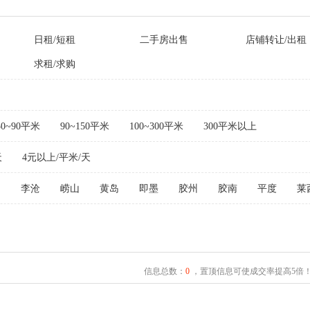
日租/短租
二手房出售
店铺转让/出租
求租/求购
50~90平米
90~150平米
100~300平米
300平米以上
天
4元以上/平米/天
阳
李沧
崂山
黄岛
即墨
胶州
胶南
平度
莱
信息总数：
0
，置顶信息可使成交率提高5倍