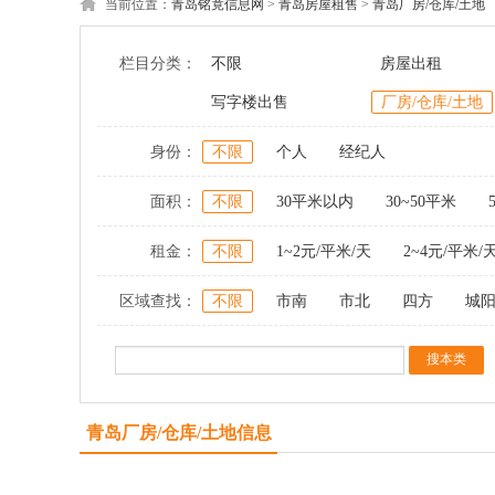
当前位置：
青岛铭竟信息网
>
青岛房屋租售
>
青岛厂房/仓库/土地
栏目分类：
不限
房屋出租
写字楼出售
厂房/仓库/土地
身份：
不限
个人
经纪人
面积：
不限
30平米以内
30~50平米
租金：
不限
1~2元/平米/天
2~4元/平米/
区域查找：
不限
市南
市北
四方
城
青岛厂房/仓库/土地信息