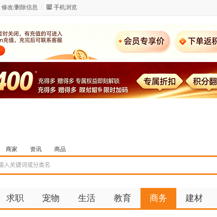
修改/删除信息
手机浏览
商家
资讯
商品
求职
宠物
生活
教育
商务
建材