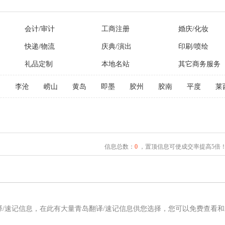
会计/审计
工商注册
婚庆/化妆
快递/物流
庆典/演出
印刷/喷绘
礼品定制
本地名站
其它商务服务
阳
李沧
崂山
黄岛
即墨
胶州
胶南
平度
莱
信息总数：
0
，置顶信息可使成交率提高5倍
译/速记信息，在此有大量青岛翻译/速记信息供您选择，您可以免费查看和